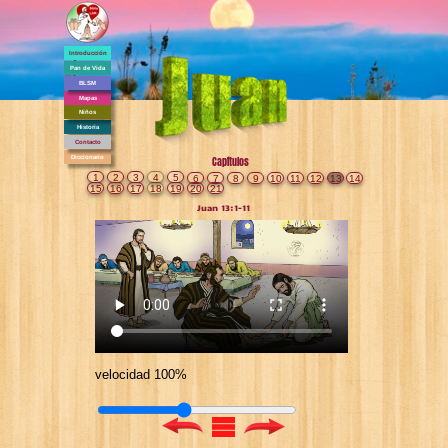
Introducción
Pan de Vida
BLSM
Mapas
Niños
Historia
Contacto
Diccionario
Capítulos
1
2
3
4
5
6
7
8
9
10
11
12
13
14
15
16
17
18
19
20
21
Juan 13:1-11
velocidad 100%