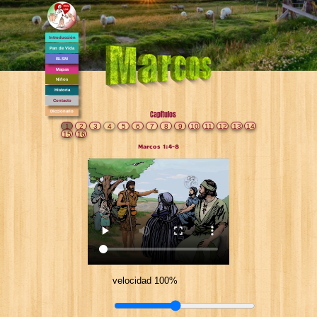
Introducción
Pan de Vida
BLSM
Mapas
Niños
Historia
Contacto
Diccionario
Capítulos
1
2
3
4
5
6
7
8
9
10
11
12
13
14
15
16
Marcos 1:4-8
velocidad 100%