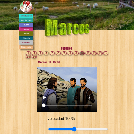
Introducción
Pan de Vida
BLSM
Mapas
Niños
Historia
Contacto
Diccionario
Capítulos
1
2
3
4
5
6
7
8
9
10
11
12
13
14
15
16
Marcos 10:35-45
velocidad 100%