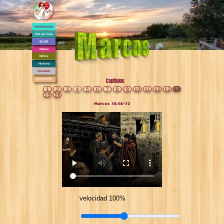
Introducción
Pan de Vida
BLSM
Mapas
Niños
Historia
Contacto
Diccionario
Capítulos
1
2
3
4
5
6
7
8
9
10
11
12
13
14
15
16
Marcos 14:66-72
velocidad 100%