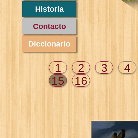
Historia
Contacto
Diccionario
1
2
3
4
15
16