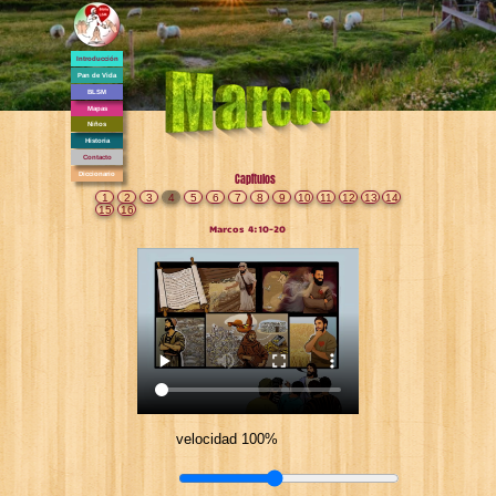
Introducción
Pan de Vida
BLSM
Mapas
Niños
Historia
Contacto
Diccionario
Capítulos
1
2
3
4
5
6
7
8
9
10
11
12
13
14
15
16
Marcos 4:10-20
velocidad 100%