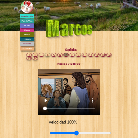
Introducción
Pan de Vida
BLSM
Mapas
Niños
Historia
Contacto
Diccionario
Capítulos
1
2
3
4
5
6
7
8
9
10
11
12
13
14
15
16
Marcos 7:24b-30
velocidad 100%