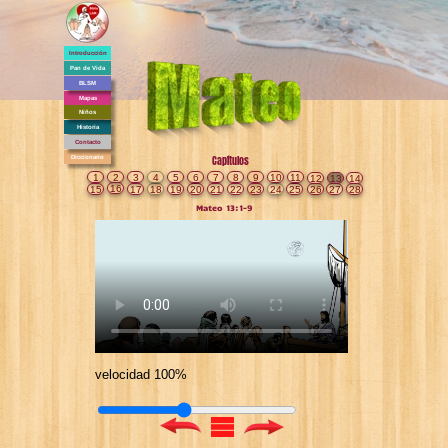
Introducción
Pan de Vida
BLSM
Mapas
Niños
Historia
Contacto
Diccionario
Capítulos
1
2
3
4
5
6
7
8
9
10
11
12
13
14
16
15
17
18
19
20
21
22
23
24
25
26
27
28
Mateo 13:1-9
velocidad 100%