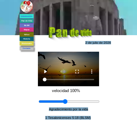
Introducción
Pan de Vida
BLSM
Mapas
Niños
Historia
2 de julio de 2026
Diccionario
Contacto
velocidad 100%
Agradecimiento por la vida
1 Tesalonicenses 5:18 (BLSM)