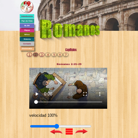
Introducción
Pan de Vida
BLSM
Mapas
Niños
Historia
Contacto
Diccionario
Capítulos
1
2
3
4
5
6
7
Romanos 2:25-29
velocidad 100%