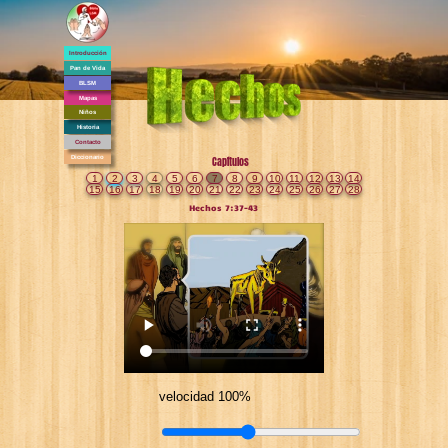
Introducción
Pan de Vida
BLSM
Mapas
Niños
Historia
Contacto
Diccionario
Capítulos
1
2
3
4
5
6
7
8
9
10
11
12
13
14
15
16
17
18
19
20
21
22
23
24
25
26
27
28
Hechos 7:37-43
velocidad 100%