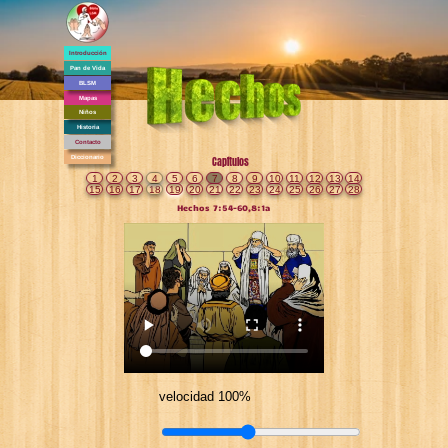
Introducción
Pan de Vida
BLSM
Mapas
Niños
Historia
Contacto
Diccionario
Capítulos
1
2
3
4
5
6
7
8
9
10
11
12
13
14
15
16
17
18
19
20
21
22
23
24
25
26
27
28
Hechos 7:54-60,8:1a
velocidad 100%