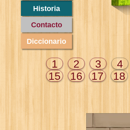
Historia
Contacto
Diccionario
1
2
3
4
15
16
17
18