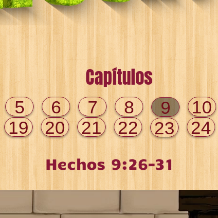
Capítulos
5
6
7
8
10
9
19
20
21
22
24
23
Hechos 9:26-31