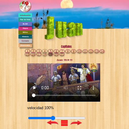
Introducción
Pan de Vida
BLSM
Mapas
Niños
Historia
Contacto
Diccionario
Capítulos
1
2
3
4
5
6
7
8
9
10
11
12
13
14
15
16
17
18
19
20
21
Juan 19:4-11
velocidad 100%