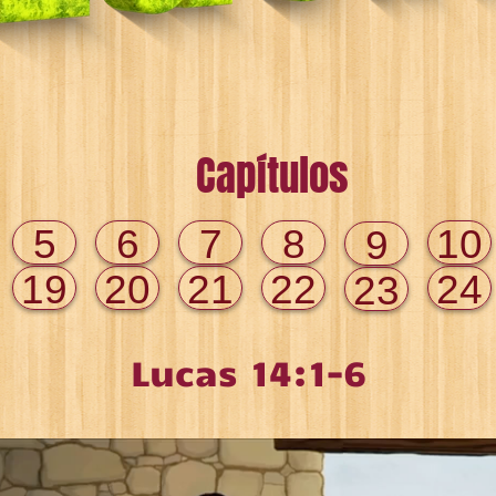
Capítulos
5
6
7
8
10
9
19
20
21
22
24
23
Lucas 14:1-6