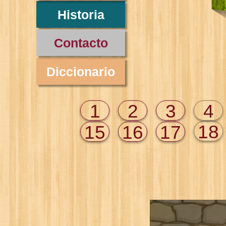
Historia
Contacto
Diccionario
1
2
3
4
18
15
16
17