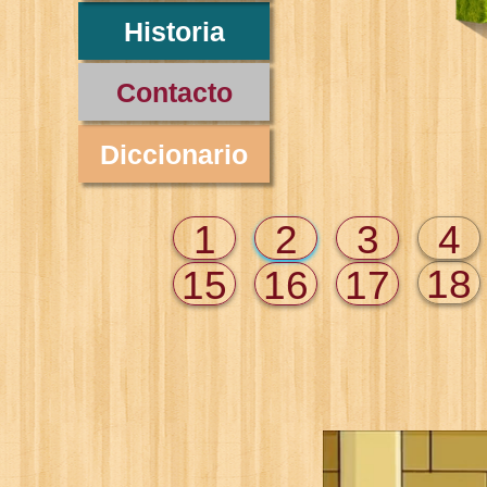
Historia
Contacto
Diccionario
1
2
3
4
18
15
16
17