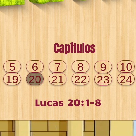
Capítulos
5
6
7
8
10
9
19
20
21
22
24
23
Lucas 20:1-8