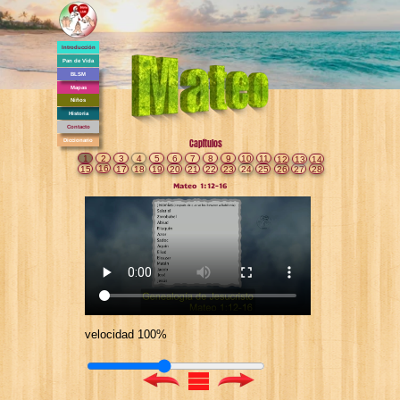
Introducción
Pan de Vida
BLSM
Mapas
Niños
Historia
Contacto
Diccionario
Capítulos
1
2
3
4
5
6
7
8
9
10
11
12
13
14
16
15
17
18
19
20
21
22
23
24
25
26
27
28
Mateo 1:12-16
velocidad 100%