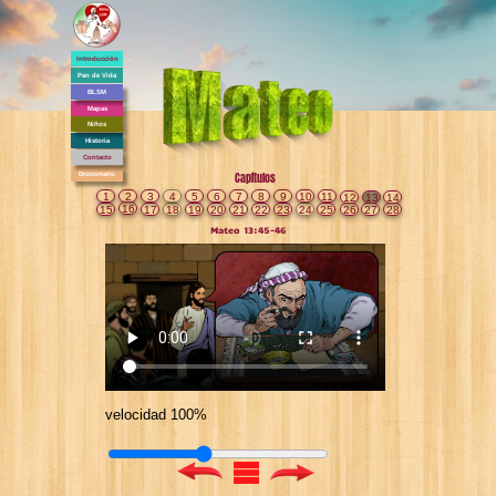
Introducción
Pan de Vida
BLSM
Mapas
Niños
Historia
Contacto
Diccionario
Capítulos
1
2
3
4
5
6
7
8
9
10
11
12
13
14
16
15
17
18
19
20
21
22
23
24
25
26
27
28
Mateo 13:45-46
velocidad 100%