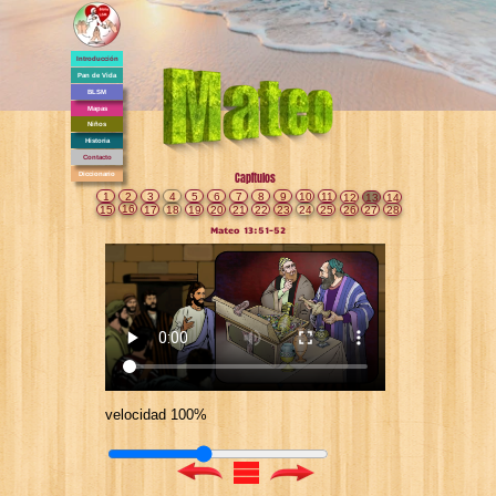
Introducción
Pan de Vida
BLSM
Mapas
Niños
Historia
Contacto
Diccionario
Capítulos
1
2
3
4
5
6
7
8
9
10
11
12
13
14
16
15
17
18
19
20
21
22
23
24
25
26
27
28
Mateo 13:51-52
velocidad 100%