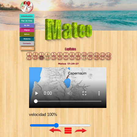
Introducción
Pan de Vida
BLSM
Mapas
Niños
Historia
Contacto
Diccionario
Capítulos
1
2
3
4
5
6
7
8
9
10
11
12
13
14
16
15
17
18
19
20
21
22
23
24
25
26
27
28
Mateo 17:24-27
velocidad 100%