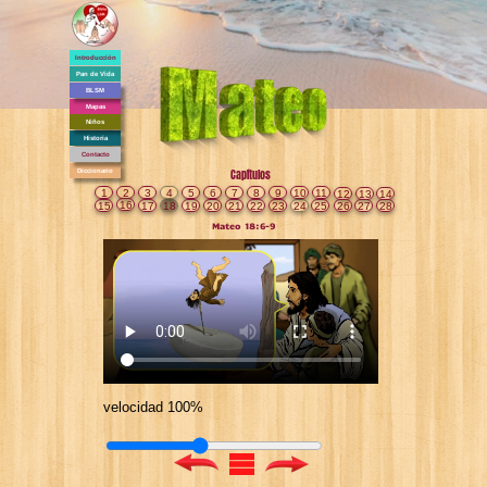
Introducción
Pan de Vida
BLSM
Mapas
Niños
Historia
Contacto
Diccionario
Capítulos
1
2
3
4
5
6
7
8
9
10
11
12
13
14
16
15
17
18
19
20
21
22
23
24
25
26
27
28
Mateo 18:6-9
velocidad 100%