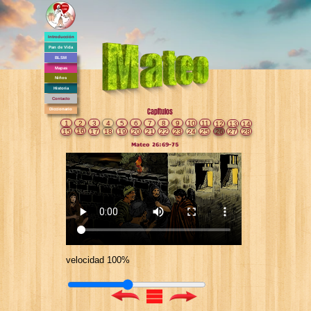
Introducción
Pan de Vida
BLSM
Mapas
Niños
Historia
Contacto
Diccionario
Capítulos
1
2
3
4
5
6
7
8
9
10
11
12
13
14
16
15
17
18
19
20
21
22
23
24
25
26
27
28
Mateo 26:69-75
velocidad 100%