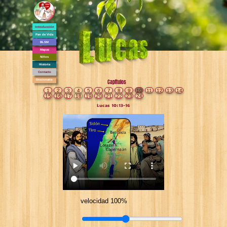
Introducción
Pan de Vida
BLSM
Mapas
Niños
Historia
Contacto
Diccionario
Capítulos
1
2
3
4
5
6
7
8
9
10
11
12
13
14
15
16
17
18
19
20
21
22
23
24
Lucas 10:13-16
velocidad 100%