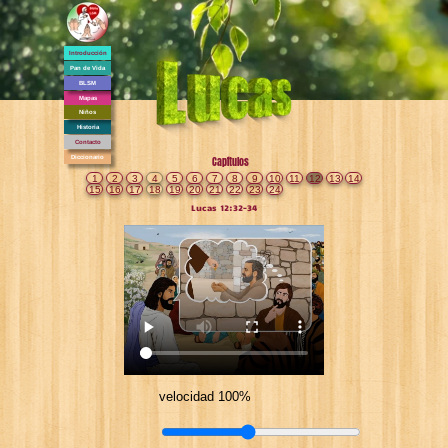
Introducción
Pan de Vida
BLSM
Mapas
Niños
Historia
Contacto
Diccionario
Capítulos
1
2
3
4
5
6
7
8
9
10
11
12
13
14
15
16
17
18
19
20
21
22
23
24
Lucas 12:32-34
velocidad 100%