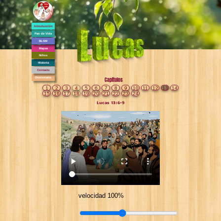
Introducción
Pan de Vida
BLSM
Mapas
Niños
Historia
Contacto
Diccionario
Capítulos
1
2
3
4
5
6
7
8
9
10
11
12
13
14
15
16
17
18
19
20
21
22
23
24
Lucas 13:6-9
velocidad 100%