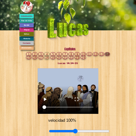
Introducción
Pan de Vida
BLSM
Mapas
Niños
Historia
Contacto
Diccionario
Capítulos
1
2
3
4
5
6
7
8
9
10
11
12
13
14
15
16
17
18
19
20
21
22
23
24
Lucas 14:34-35
velocidad 100%