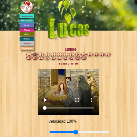
Introducción
Pan de Vida
BLSM
Mapas
Niños
Historia
Contacto
Diccionario
Capítulos
1
2
3
4
5
6
7
8
9
10
11
12
13
14
15
16
17
18
19
20
21
22
23
24
Lucas 2:16-20
velocidad 100%