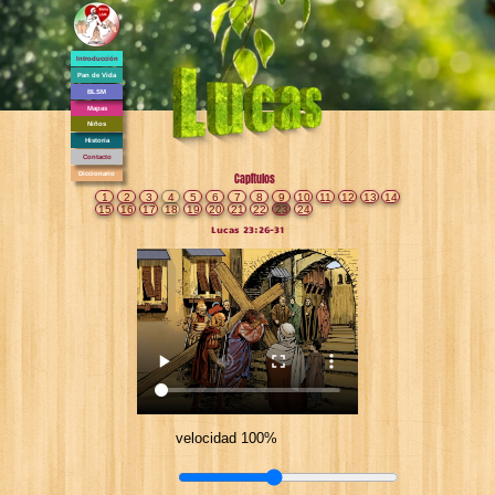
Introducción
Pan de Vida
BLSM
Mapas
Niños
Historia
Contacto
Diccionario
Capítulos
1
2
3
4
5
6
7
8
9
10
11
12
13
14
15
16
17
18
19
20
21
22
23
24
Lucas 23:26-31
velocidad 100%